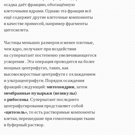
осадка даёт фракцию, обогащённую
клеточными ядрами. Однако эта фракция всё
ещё содержит другие клеточные компоненты
в качестве примесей, например фрагменты
цитоскелета.
Частицы меньших размеров и менее плотные,
чем ядро, получают при воздействии
на супернатант постепенно увеличивающегося
ускорения . Эта операция проводится на более
мощных центрифугах, таких, как
высокоскоростные центрифуги с охлаждением
и ультрацентрифуги. Порядок осаждения
фракций следующий:
митохондрии
, затем
мембранные пузырьки (везикулы)
и
рибосомы
. Супернатант последнего
центрифугирования представляет собой
«
цитозоль
», то есть растворимые компоненты
клетки, перешедшие при гомогенизации ткани
в буферный раствор.