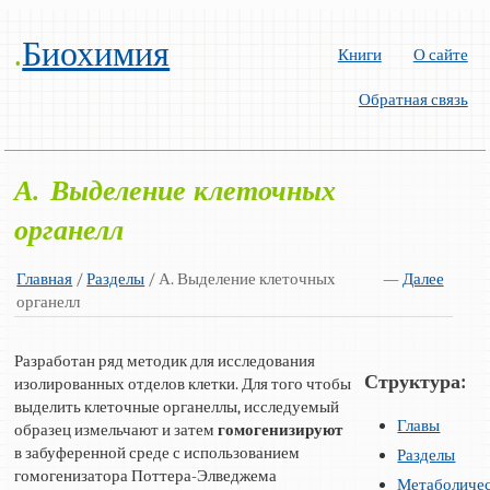
.
Биохимия
Книги
О сайте
Обратная связь
А. Выделение клеточных
органелл
Главная
/
Разделы
/ А. Выделение клеточных
—
Далее
органелл
Разработан ряд методик для исследования
Структура:
изолированных отделов клетки. Для того чтобы
выделить клеточные органеллы, исследуемый
Главы
образец измельчают и затем
гомогенизируют
в забуференной среде с использованием
Разделы
гомогенизатора Поттера-Элведжема
Метаболиче