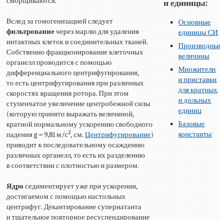
сморщиваются.
и единицы:
Вслед за гомогенизацией следует
Основные
фильтрование
через марлю для удаления
единицы СИ
интактных клеток и соединительных тканей.
Производны
Собственно фракционирование клеточных
величины
органелл проводится с помощью
Множители
дифференциального центрифугирования,
и приставки
то есть центрифугирования при различных
для кратных
скоростях вращения ротора. При этом
и дольных
ступенчатое увеличение центробежной силы
единиц
(которую принято выражать величиной,
Базовые
кратной нормальному ускорению свободного
2
константы
падения g = 9,81 м/с
, см.
Центрифугирование
)
приводит к последовательному осаждению
различных органелл, то есть их разделению
в соответствии с плотностью и размером.
Ядро
седиментирует уже при ускорении,
достигаемом с помощью настольных
центрифуг. Декантирование супернатанта
и тщательное повторное ресуспендирование