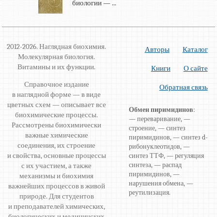
биологии — ...
2012-2026. Наглядная биохимия.
Авторы
Каталог
Молекулярная биология.
Витамины и их функции.
Книги
О сайте
Справочное издание
Обратная связь
в наглядной форме — в виде
цветных схем — описывает все
Обмен пиримидинов
:
биохимические процессы.
— переваривание, —
Рассмотрены биохимически
строение, — синтез
важные химические
пиримидинов, — синтез d-
соединения, их строение
рибонуклеотидов, —
и свойства, основные процессы
синтез ТТФ, — регуляция
синтеза, — распад
с их участием, а также
пиримидинов, —
механизмы и биохимия
нарушения обмена, —
важнейших процессов в живой
реутилизация.
природе. Для студентов
и преподавателей химических,
биологических и медицинских