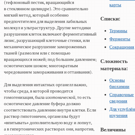
(тефлоновый пестик, вращающийся
карты
в стеклянном цилиндре). Это сравнительно
мягкий метод, который особенно
Списки:
предпочтителен для выделения лабильных
молекул и ультраструктур. Другие методики
Термины
разрушения клеток включают ферментативный
Ферменты
лизис, разрушающий клеточные стенки, или
механическое разрушение замороженных
Сокращения
тканей (размолом или с помощью
вращающихся ножей; под большим давлением;
Сложность
осмотическим шоком; многократным
материала:
чередованием замораживания и оттаивания).
Основы
Для выделения интактных органелл важно,
биохимии
чтобы среда, в которой проводится
Справочные
гомогенизация, была
изотонической
, то есть
сведения
осмотическое давление буфера должно
Для углублё
соответствовать давлению внутри клетки. Если
изучения
раствор гипотоничен, органеллы будут
«впитывать» дополнительную воду и лопнут,
а в гипертонических растворах они, напротив,
Величины