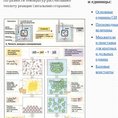
По разности температур рассчитывают
и единицы:
теплоту реакции (энтальпию сгорания).
Основные
единицы СИ
Производны
величины
Множители
и приставки
для кратных
и дольных
единиц
Базовые
константы