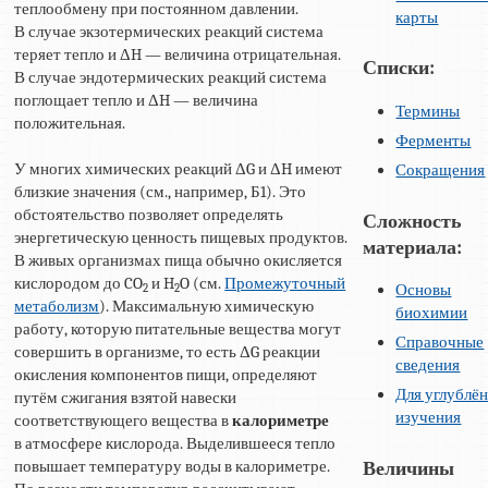
теплообмену при постоянном давлении.
карты
В случае экзотермических реакций система
теряет тепло и ΔH — величина отрицательная.
Списки:
В случае эндотермических реакций система
поглощает тепло и ΔH — величина
Термины
положительная.
Ферменты
У многих химических реакций ΔG и ΔH имеют
Сокращения
близкие значения (см., например, Б1). Это
обстоятельство позволяет определять
Сложность
энергетическую ценность пищевых продуктов.
материала:
В живых организмах пища обычно окисляется
кислородом до CO
и H
O (см.
Промежуточный
Основы
2
2
метаболизм
). Максимальную химическую
биохимии
работу, которую питательные вещества могут
Справочные
совершить в организме, то есть ΔG реакции
сведения
окисления компонентов пищи, определяют
Для углублё
путём сжигания взятой навески
изучения
соответствующего вещества в
калориметре
в атмосфере кислорода. Выделившееся тепло
повышает температуру воды в калориметре.
Величины