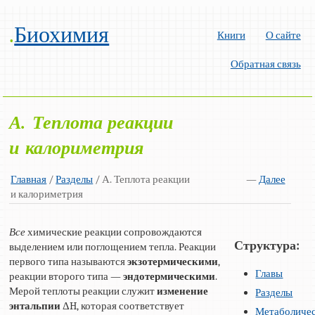
.
Биохимия
Книги
О сайте
Обратная связь
А. Теплота реакции
и калориметрия
Главная
/
Разделы
/ А. Теплота реакции
—
Далее
и калориметрия
Все
химические реакции сопровождаются
Структура:
выделением или поглощением тепла. Реакции
первого типа называются
экзотермическими
,
Главы
реакции второго типа —
эндотермическими
.
Мерой теплоты реакции служит
изменение
Разделы
энтальпии
ΔH, которая соответствует
Метаболиче