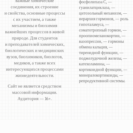
важные химические
фосфолипаза С, —
соединения, их строение
гуанилатциклаза, —
и свойства, основные процессы
цитозольный механизм, —
иерархия гормонов, — роль
с их участием, а также
гипоталамуса, —
механизмы и биохимия
соматотропный гормон, —
важнейших процессов в живой
проопиомеланокортин, —
природе. Для студентов
вазопрессин, — гормоны
и преподавателей химических,
обмена кальция, —
биологических и медицинских
тиреоидной функции, —
вузов, биохимиков, биологов,
поджелудочной железы, —
медиков, а также всех
катехоламины, —
интересующихся процессами
кортикоидной функции, —
жизнедеятельности.
минералокортикоиды, —
репродуктивной системы.
Сайт не является средством
массовой информации.
Аудитория — 16+.