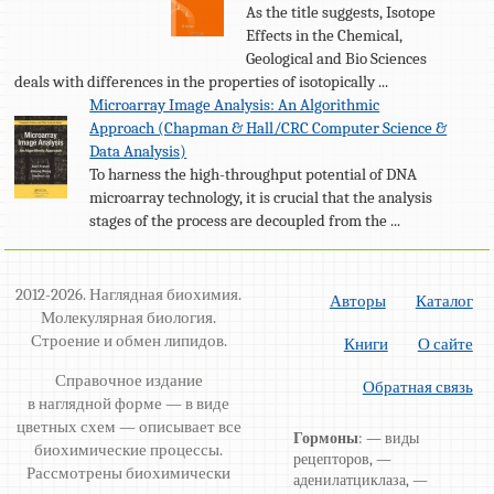
As the title suggests, Isotope
Effects in the Chemical,
Geological and Bio Sciences
deals with differences in the properties of isotopically ...
Microarray Image Analysis: An Algorithmic
Approach (Chapman & Hall/CRC Computer Science &
Data Analysis)
To harness the high-throughput potential of DNA
microarray technology, it is crucial that the analysis
stages of the process are decoupled from the ...
2012-2026. Наглядная биохимия.
Авторы
Каталог
Молекулярная биология.
Строение и обмен липидов.
Книги
О сайте
Справочное издание
Обратная связь
в наглядной форме — в виде
цветных схем — описывает все
Гормоны
: — виды
биохимические процессы.
рецепторов, —
Рассмотрены биохимически
аденилатциклаза, —