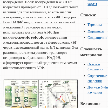
возбуждения. После возбуждения в ФС II E°′
карты
возрастает примерно от −1 В до положительных
величин для пластоцианине, то есть энергия
Списки:
электронов должна повышаться в ФС I ещё раз.
+
Если НАДФ
недоступен, фотосинтетический
Термины
электронный транспорт все же можно
Ферменты
использовать для синтеза АТФ. При
циклическом фотофосфорилировании
Сокращения
электроны возвращаются от ферредоксина (Fd)
через пластохинонный пул на b/f-комплекс. Эта
Сложность
разновидность электронного транспорта
материала:
не приводит к образованию НАДФН,
а формирует протонный градиент и тем самым
Основы
обеспечивает синтез АТФ.
биохимии
Справочные
сведения
Для углублё
изучения
Величины