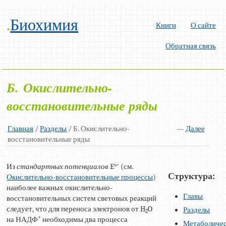
.
Биохимия
Книги
О сайте
Обратная связь
Б. Окислительно-
восстановительные ряды
Главная
/
Разделы
/ Б. Окислительно-
—
Далее
восстановительные ряды
Из
стандартных потенциалов
E°′ (см.
Структура:
Окислительно-восстановительные процессы
)
наиболее важных окислительно-
Главы
восстановительных систем световых реакций
следует, что для переноса электронов от H
O
Разделы
2
+
на НАДФ
необходимы два процесса
Метаболиче