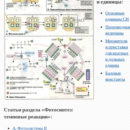
и единицы:
Основные
единицы СИ
Производны
величины
Множители
и приставки
для кратных
и дольных
единиц
Базовые
константы
Статьи раздела «Фотосинтез:
темновые реакции»:
А. Фотосистема II