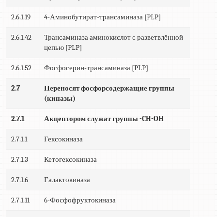
2.6.1.19
4-Аминобутират-трансаминаза [PLP]
2.6.1.42
Трансаминаза аминокислот с разветвлённой
цепью [PLP]
2.6.1.52
Фосфосерин-трансаминаза [PLP]
2.7
Переносят фосфорсодержащие группы
(киназы)
2.7.1
Акцептором служат группы -CH-OH
2.7.1.1
Гексокиназа
2.7.1.3
Кетогексокиназа
2.7.1.6
Галактокиназа
2.7.1.11
6-Фосфофруктокиназа