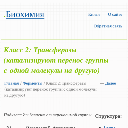
.
Биохимия
Книги
О сайте
Обратная связь
Класс 2: Трансферазы
(катализируют перенос группы
с одной молекулы на другую)
Главная
/
Ферменты
/ Класс 2: Трансферазы
—
Далее
(катализируют перенос группы с одной молекулы
на другую)
Подкласс 2.n: Зависит от переносимой группы
Структура:
Главы
2.1
Переносят C
-фрагменты