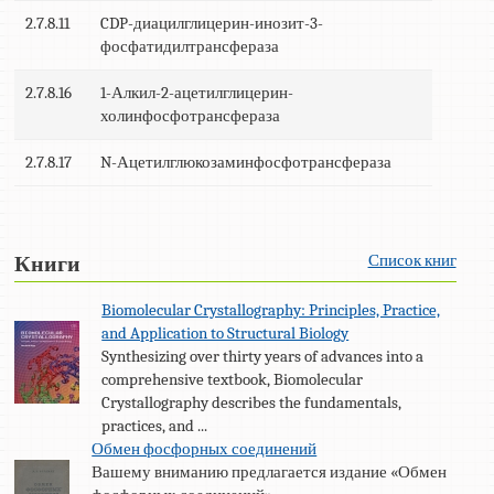
2.7.8.11
CDP-диацилглицерин-инозит-3-
фосфатидилтрансфераза
2.7.8.16
1-Алкил-2-ацетилглицерин-
холинфосфотрансфераза
2.7.8.17
N-Ацетилглюкозаминфосфотрансфераза
Список книг
Книги
Biomolecular Crystallography: Principles, Practice,
and Application to Structural Biology
Synthesizing over thirty years of advances into a
comprehensive textbook, Biomolecular
Crystallography describes the fundamentals,
practices, and ...
Обмен фосфорных соединений
Вашему вниманию предлагается издание «Обмен