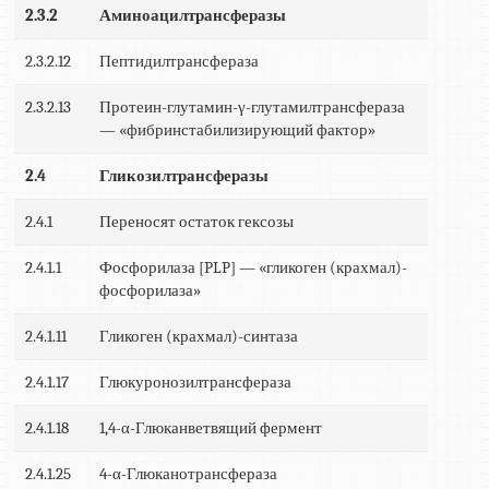
2.3.2
Аминоацилтрансферазы
2.3.2.12
Пептидилтрансфераза
2.3.2.13
Протеин-глутамин-γ-глутамилтрансфераза
— «фибринстабилизирующий фактор»
2.4
Гликозилтрансферазы
2.4.1
Переносят остаток гексозы
2.4.1.1
Фосфорилаза [PLP] — «гликоген (крахмал)-
фосфорилаза»
2.4.1.11
Гликоген (крахмал)-синтаза
2.4.1.17
Глюкуронозилтрансфераза
2.4.1.18
1,4-α-Глюканветвящий фермент
2.4.1.25
4-α-Глюканотрансфераза