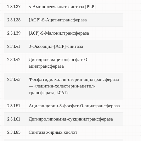
2.3.1.37
5-Аминолевулинат-синтаза [PLP]
2.3.1.38
[АСР]-S-Ацетилтрансфераза
2.3.1.39
[ACP]-S-Малонилтрансфераза
2.3.1.41
3-Оксоацил-[АСР]-синтаза
2.3.1.42
Дигидроксиацетонфосфат-O-
ацилтрансфераза
2.3.1.43
Фосфатидилхолин-стерин-ацилтрансфераза
— «лецитин-холестерин-ацетил-
трансфераза, LCAT»
2.3.1.51
Ацилглицерин-3-фосфат-O-ацилтрансфераза
2.3.1.61
Дигидролипоамид-сукцинилтрансфераза
2.3.1.85
Синтаза жирных кислот