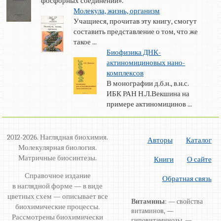
фосфорных соединений».
Молекула, жизнь, организм
Учащиеся, прочитав эту книгу, смогут
составить представление о том, что же
такое ...
Биофизика ДНК-
актиномициновых нано-
комплексов
В монографии д.б.н., в.н.с.
ИБК РАН Н.Л.Векшина на
примере актиномицинов ...
2012-2026. Наглядная биохимия.
Авторы
Каталог
Молекулярная биология.
Матричные биосинтезы.
Книги
О сайте
Справочное издание
Обратная связь
в наглядной форме — в виде
цветных схем — описывает все
Витамины
: — свойства
биохимические процессы.
витаминов, —
Рассмотрены биохимически
гиповитаминозы, —