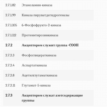
2.7.1.82
Этаноламин-киназа
2.7.1.99
Киназа пируватдегидрогеназы
2.7.1.105
6-Фосфофрукто-2-киназа
2.7.1.112
Протеинтирозинкиназа
2.7.2
Акцептором служит группа -COOH
2.7.2.3
Фосфоглицераткиназа
2.7.2.4
Аспартаткиназа
2.7.2.8
Ацетилглутаматкиназа
2.7.2.11
Глутамат-5-киназа
2.7.3
Акцептором служат азотсодержащие
группы