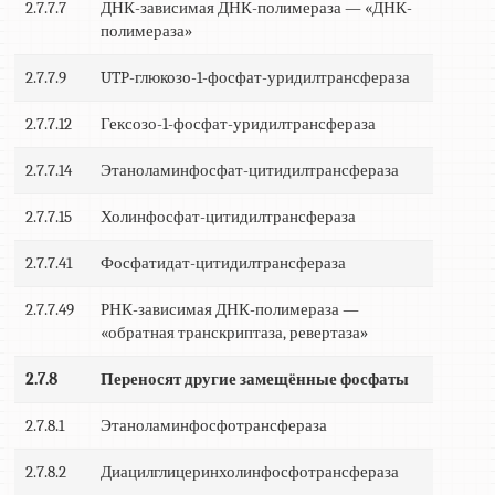
2.7.7.7
ДНК-зависимая ДНК-полимераза — «ДНК-
полимераза»
2.7.7.9
UTP-глюкозо-1-фосфат-уридилтрансфераза
2.7.7.12
Гексозо-1-фосфат-уридилтрансфераза
2.7.7.14
Этаноламинфосфат-цитидилтрансфераза
2.7.7.15
Холинфосфат-цитидилтрансфераза
2.7.7.41
Фосфатидат-цитидилтрансфераза
2.7.7.49
РНК-зависимая ДНК-полимераза —
«обратная транскриптаза, ревертаза»
2.7.8
Переносят другие замещённые фосфаты
2.7.8.1
Этаноламинфосфотрансфераза
2.7.8.2
Диацилглицеринхолинфосфотрансфераза