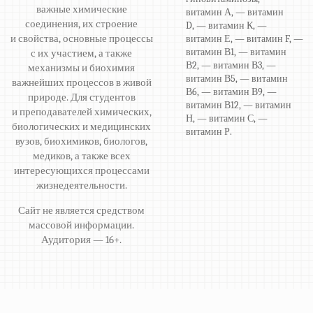
важные химические
витамин А, — витамин
соединения, их строение
D, — витамин К, —
и свойства, основные процессы
витамин Е, — витамин F, —
витамин В1, — витамин
с их участием, а также
В2, — витамин В3, —
механизмы и биохимия
витамин В5, — витамин
важнейших процессов в живой
В6, — витамин В9, —
природе. Для студентов
витамин В12, — витамин
и преподавателей химических,
Н, — витамин С, —
биологических и медицинских
витамин Р.
вузов, биохимиков, биологов,
медиков, а также всех
интересующихся процессами
жизнедеятельности.
Сайт не является средством
массовой информации.
Аудитория — 16+.