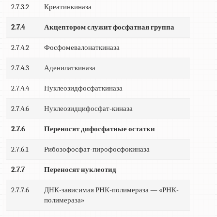
2.7.3.2
Креатинкиназа
2.7.4
Акцептором служит фосфатная группа
2.7.4.2
Фосфомевалонаткиназа
2.7.4.3
Аденилаткиназа
2.7.4.4
Нуклеозидфосфаткиназа
2.7.4.6
Нуклеозидцифосфат-киназа
2.7.6
Переносят дифосфатные остатки
2.7.6.1
Рибозофосфат-пирофосфокиназа
2.7.7
Переносят нуклеотид
2.7.7.6
ДНК-зависимая РНК-полимераза — «РНК-
полимераза»