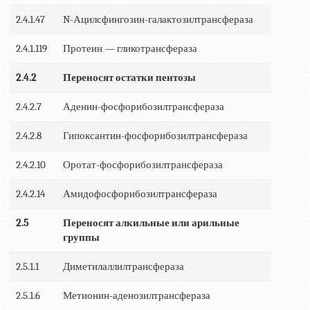
2.4.1.47
N-Ацилсфингозин-галактозилтрансфераза
2.4.1.119
Протеин — гликотрансфераза
2.4.2
Переносят остатки пентозы
2.4.2.7
Аденин-фосфорибозилтрансфераза
2.4.2.8
Гипоксантин-фосфорибозилтрансфераза
2.4.2.10
Оротат-фосфорибозилтрансфераза
2.4.2.14
Амидофосфорибозилтрансфераза
2.5
Переносят алкильные или арильные
группы
2.5.1.1
Диметилаллилтрансфераза
2.5.1.6
Метионин-аденозилтрансфераза