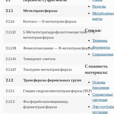
1
Разделы
2.1.1
Метилтрансферазы
Метаболиче
карты
2.1.1.6
Катехол — O-метилтрансфераза
Списки:
2.1.1.13
5-Метилтетрагидрофолатгомоцистеин — S-
метилтрансфераза
Термины
Ферменты
2.1.1.28
Фенилэтаноламин — N-метилтрансфераза
Сокращения
2.1.1.45
Тимидилат-синтаза
Сложность
2.1.1.67
Тиопурин-метилтрансфераза
материала:
2.1.2
Трансферазы формильных групп
Основы
биохимии
2.1.2.1
Глицин-гидроксиметилтрансфераза [PLP]
Справочные
сведения
2.1.2.2
Фосфорибозилглицинамид-
Для углублё
формилтрансфераза
изучения