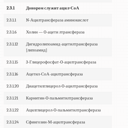
2.3.1
Донором служит ацил-СоА
2.3.1.1
N-Ацилтрансфераза аминокислот
2.3.1.6
Холин — O-ацети лтрансфераза
2.3.1.12
Дигидролипоамид-ацетилтрансфераза
[липоамид]
2.3.1.15
3-Глицерофосфат-O-ацилтрансфераза
2.3.1.16
Ацетил-СоА-ацилтрансфераза
2.3.1.20
Диацетилглицерол-O-ацилтрансфераза
2.3.1.21
Карнитин-O-пальмитилтрансфераза
2.3.1.22
Ацилглицерол-O-пальмитилтрансфераза
2.3.1.24
Сфингозин-М-ацилтрансфераза