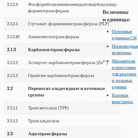
2.1.2.3
Фосфорибозиламиноимидазолкарбоксамид-
формилтрансфераза
Величины
и единицы:
2.1.2.5
Глутамат-формиминотрансфераза [PLP]
Основные
2.1.2.10
Аминометилтрансфераза
единицы СИ
Производны
2.1.3
Карбамоилтрансферазы
величины
Множители
2+
2.1.3.2
Аспартат-карбамоилтрансфераза [Zn
]
и приставки
для кратных
2.1.3.3
Орнитин-карбамоилтрансфераза
и дольных
единиц
2.2
Переносят альдегидные и кетонные
группы
Базовые
константы
2.2.1.1
Транскетолаза [ТРР]
2.2.1.2
Трансальдолаза
2.3
Ацилтрансферазы